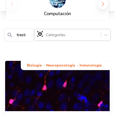
Computación
Categorías:
Biología
-
Neuropsicología
-
Inmunología
Zrinko Baričević
Asistente Senior en la Facultad de Biotecnología y
Desarrollo de Medicamentos
Anaïs Dumontier
Traductora y profesora de español, presentadora de
podcasts