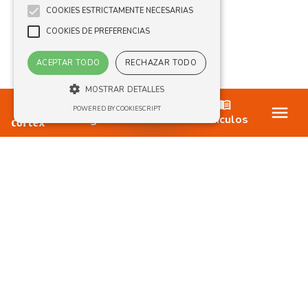
COOKIES ESTRICTAMENTE NECESARIAS
COOKIES DE PREFERENCIAS
ACEPTAR TODO
RECHAZAR TODO
MOSTRAR DETALLES
Ofertas
POWERED BY COOKIESCRIPT
Blog
Artículos
Cookies estrictamente necesarias
Cookies de preferencias
Las cookies estrictamente necesarias
permiten la funcionalidad principal del sitio
web, como el inicio de sesión de usuario y la
gestión de cuentas. El sitio web no se puede
utilizar correctamente sin las cookies
estrictamente necesarias.
Proveedor /
Nombre
Vencimiento
Descripción
Dominio
CookieScriptConsent
1 mes
El servicio
CookieScript
Cookie-
www.le-