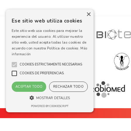
×
Ese sitio web utiliza cookies
Este sitio web usa cookies para mejorar la
experiencia del usuario. Al utilizar nuestro
sitio web, usted acepta todas las cookies de
acuerdo con nuestra Política de cookies.
Más
información
COOKIES ESTRICTAMENTE NECESARIAS
COOKIES DE PREFERENCIAS
ACEPTAR TODO
RECHAZAR TODO
MOSTRAR DETALLES
POWERED BY COOKIESCRIPT
Sobre nosotros
Cookies estrictamente necesarias
Cookies de preferencias