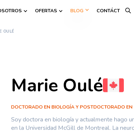
OSOTROS
OFERTAS
BLOG
CONTÁCT
E OULÉ
Marie Oulé
DOCTORADO EN BIOLOGÍA Y POSTDOCTORADO EN
Soy doctora en biología y actualmente hago u
en la Universidad McGill de Montreal. La neuro