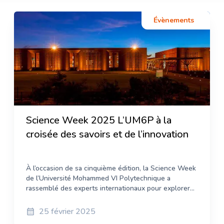
Évènements
Tatiana Kačan
Ingénieur en biologiste moléculaire et
systématique
Science Week 2025 L’UM6P à la
croisée des savoirs et de l’innovation
À l’occasion de sa cinquième édition, la Science Week
de l’Université Mohammed VI Polytechnique a
rassemblé des experts internationaux pour explorer
les avancées scientifiques et leurs impacts sur les
défis mondiaux. Un événement majeur qui témoigne
25 février 2025
de l’ambition croissante de l’UM6P sur la scène