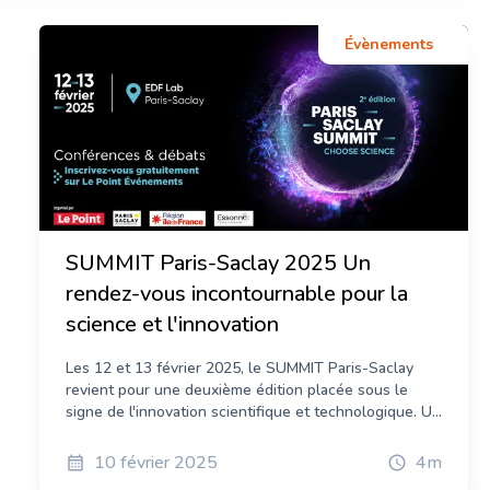
Évènements
Tatiana Kačan
Ingénieur en biologiste moléculaire et
systématique
SUMMIT Paris-Saclay 2025 Un
rendez-vous incontournable pour la
science et l'innovation
Les 12 et 13 février 2025, le SUMMIT Paris-Saclay
revient pour une deuxième édition placée sous le
signe de l'innovation scientifique et technologique. Un
événement d'envergure qui réunira chercheurs,
entrepreneurs et citoyens autour des grands défis de
10 février 2025
4
m
demain. Les 12 et 13 février 2025 , l’ EDF Lab Paris-