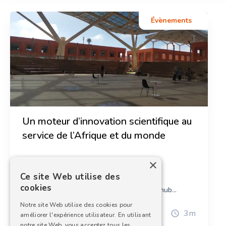
Évènements
Tatiana Kačan
Ingénieur en biologiste moléculaire et
systématique
Un moteur d’innovation scientifique au
service de l’Afrique et du monde
×
À la croisée des disciplines et des défis
Ce site Web utilise des
contemporains, l’Université Mohammed VI
cookies
Polytechnique (UM6P) s’affirme comme un hub
d’innovation scientifique. De l’intelligence artificielle à
Notre site Web utilise des cookies pour
l’agriculture durable, ses avancées influencent bien
25 février 2025
3
m
améliorer l'expérience utilisateur. En utilisant
au-delà des frontières marocaines. La Science Week
notre site Web, vous acceptez tous les