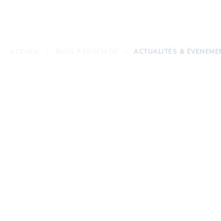
ACCUEIL
À PROPOS
N
ACCUEIL
BLOG ASSOCIATIF
ACTUALITÉS & ÉVENEME