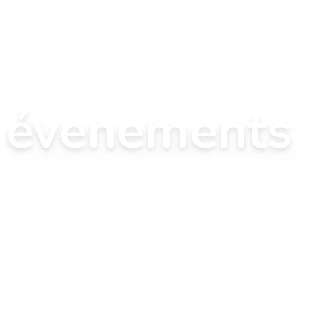
& évenements
vénements scientifiques.

es et rencontres à ne pas manquer.