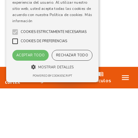
experiencia del usuario. Al utilizar nuestro
sitio web, usted acepta todas las cookies de
acuerdo con nuestra Política de cookies.
Más
información
COOKIES ESTRICTAMENTE NECESARIAS
COOKIES DE PREFERENCIAS
ACEPTAR TODO
RECHAZAR TODO
MOSTRAR DETALLES
Ofertas
POWERED BY COOKIESCRIPT
Blog
Artículos
Cookies estrictamente necesarias
Cookies de preferencias
Las cookies estrictamente necesarias
permiten la funcionalidad principal del sitio
web, como el inicio de sesión de usuario y la
gestión de cuentas. El sitio web no se puede
utilizar correctamente sin las cookies
estrictamente necesarias.