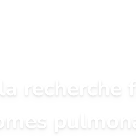
 la recherche 
omes pulmona