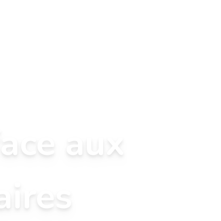
face aux
ires