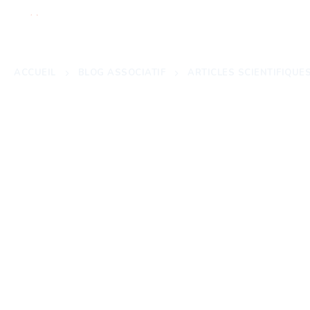
ACCUEIL
À PROPOS
N
ACCUEIL
BLOG ASSOCIATIF
ARTICLES SCIENTIFIQUE