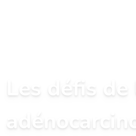
Les défis de
adénocarcin