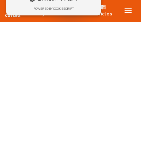
AFFICHER LES DÉTAILS
Nos offres
POWERED BY COOKIESCRIPT
Blog
Articles
Strictement nécessaires
Ciblage
Les cookies strictement nécessaires habilitent
des fonctionnalités de base du site Web telles
que la connexion des utilisateurs et la
gestion des comptes. Le site Web ne peut pas
être utilisé correctement sans les cookies
strictement nécessaires.
Provider /
Nom
Expiration
Description
Domaine
CookieScriptConsent
1 mois
Ce cookie est
CookieScript
utilisé par le
www.le-
service
cortex.com
Cookie-
Script.com
pour
mémoriser les
préférences
de
consentement
des visiteurs
en matière de
cookies. Il est