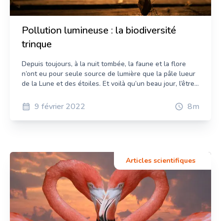
Ingénieure biologiste Chef de projet santé
une gamme de fréquences dont certaines ne sont pas
environnement
perceptibles par nos oreilles, mais que les félins
entendent. Système digestif, langue, vision nocturne et
Pollution lumineuse : la biodiversité
mouvements du squelette sont également abordés dans
trinque
cette partie de l’exposition. Des félins et des hommes
Quels rapports l’espèce humaine entretient-elle avec les
félins ? Cette troisième partie de l’exposition va
Depuis toujours, à la nuit tombée, la faune et la flore
s’attacher à répondre à cette question. Ils nous
n’ont eu pour seule source de lumière que la pâle lueur
fascinent, et cela ne date pas d’hier : en effet, ils sont
de la Lune et des étoiles. Et voilà qu’un beau jour, l’être
présents dans nos croyances, contes, vêtements et
humain s’est mis à installer à tort et à travers une
jouets à travers le temps. Dans l’Égypte antique, le lion
quantité phénoménale de points lumineux tout autour
9 février 2022
8
m
était très représenté au sein des divinités. Ainsi, il existe
du globe. Quand ces lumières artificielles s’invitent chez
des dieux à tête de lion dont la plus connue est la
les écosystèmes, gare aux conséquences ! Si les effets
déesse Sekhmet. En Europe, le lion est le roi des
délétères de la pollution lumineuse ont été démontrés
animaux et bien qu’il soit également très présent dans
chez l’humain, animaux comme végétaux s’en trouvent
les cultures asiatiques et africaines, ce n’est pas lui qui
également perturbés… Et pas qu’un peu. Vivre de
Articles scientifiques
remporte ce titre. Dans plusieurs pays d’Afrique, le
lumière et d'eau fraîche Pour vivre et s’épanouir, les
léopard surpasse le lion. C’est ce félin qui est associé au
plantes ont recours à la photosynthèse, processus au
pouvoir et à la puissance. Ainsi, il est possible de trouver
cours duquel, sous l’action de la lumière du Soleil, les
des tabourets en forme de léopard à destination des
feuilles transforment l’eau puisée dans le sol et le
lignées royales. En Chine, le roi des animaux est le tigre.
dioxyde de carbone capté dans l’air en sucres nourriciers
La forme du caractère d’écriture chinoise « 王 » signifiant
et en dioxygène. Les éclairages artificiels peuvent-ils
roi s’inspire directement du pelage de ce grand félin.